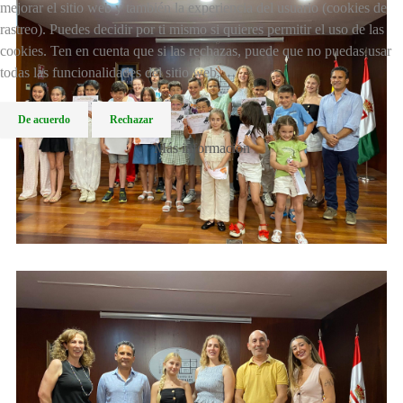
mejorar el sitio web y también la experiencia del usuario (cookies de
rastreo). Puedes decidir por ti mismo si quieres permitir el uso de las
cookies. Ten en cuenta que si las rechazas, puede que no puedas usar
todas las funcionalidades del sitio web.
De acuerdo
Rechazar
Más información